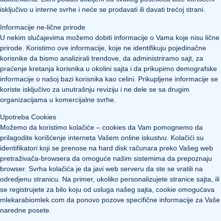
isključivo u interne svrhe i neće se prodavati ili davati trećoj strani.
Informacije ne-lične prirode
U nekim slučajevima možemo dobiti informacije o Vama koje nisu lične
prirode. Koristimo ove informacije, koje ne identifikuju pojedinačne
korisnike da bismo analizirali trendove, da administriramo sajt, za
praćenje kretanja korisnika u okolini sajta i da prikupimo demografske
informacije o našoj bazi korisnika kao celini. Prikupljene informacije se
koriste isključivo za unutrašnju reviziju i ne dele se sa drugim
organizacijama u komercijalne svrhe.
Upotreba Cookies
Možemo da koristimo kolačiće – cookies da Vam pomognemo da
prilagodite korišćenje interneta Vašem online iskustvu. Kolačići su
identifikatori koji se prenose na hard disk računara preko Vašeg web
pretraživača-browsera da omoguće našim sistemima da prepoznaju
browser. Svrha kolačića je da javi web serveru da ste se vratili na
odredjenu stranicu. Na primer, ukoliko personalizujete stranice sajta, ili
se registrujete za bilo koju od usluga našeg sajta, cookie omogućava
mlekarabiomlek.com da ponovo pozove specifične informacije za Vaše
naredne posete.