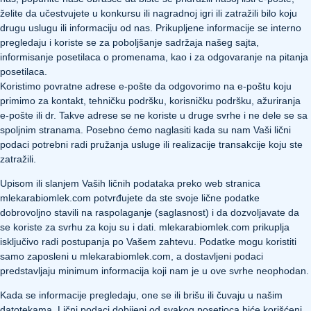
želite da učestvujete u konkursu ili nagradnoj igri ili zatražili bilo koju
drugu uslugu ili informaciju od nas. Prikupljene informacije se interno
pregledaju i koriste se za poboljšanje sadržaja našeg sajta,
informisanje posetilaca o promenama, kao i za odgovaranje na pitanja
posetilaca.
Koristimo povratne adrese e-pošte da odgovorimo na e-poštu koju
primimo za kontakt, tehničku podršku, korisničku podršku, ažuriranja
e-pošte ili dr. Takve adrese se ne koriste u druge svrhe i ne dele se sa
spoljnim stranama. Posebno ćemo naglasiti kada su nam Vaši lični
podaci potrebni radi pružanja usluge ili realizacije transakcije koju ste
zatražili.
Upisom ili slanjem Vaših ličnih podataka preko web stranica
mlekarabiomlek.com potvrđujete da ste svoje lične podatke
dobrovoljno stavili na raspolaganje (saglasnost) i da dozvoljavate da
se koriste za svrhu za koju su i dati. mlekarabiomlek.com prikuplja
isključivo radi postupanja po Vašem zahtevu. Podatke mogu koristiti
samo zaposleni u mlekarabiomlek.com, a dostavljeni podaci
predstavljaju minimum informacija koji nam je u ove svrhe neophodan.
Kada se informacije pregledaju, one se ili brišu ili čuvaju u našim
datotekama. Lični podaci dobijeni od svakog posetioca biće korišćeni